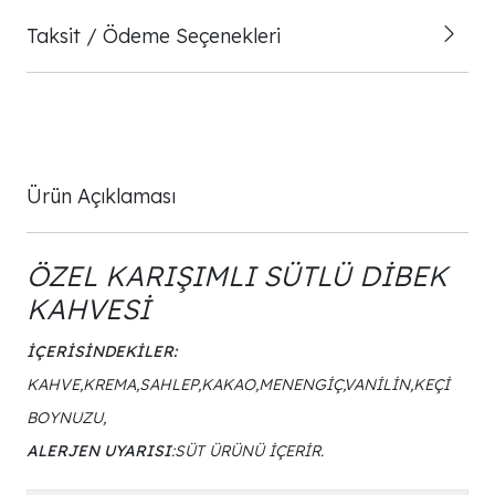
Taksit / Ödeme Seçenekleri
Ürün Açıklaması
ÖZEL KARIŞIMLI SÜTLÜ DİBEK
KAHVESİ
İÇERİSİNDEKİLER:
KAHVE,KREMA,SAHLEP,KAKAO,MENENGİÇ,VANİLİN,KEÇİ
BOYNUZU,
ALERJEN UYARISI
:SÜT ÜRÜNÜ İÇERİR.