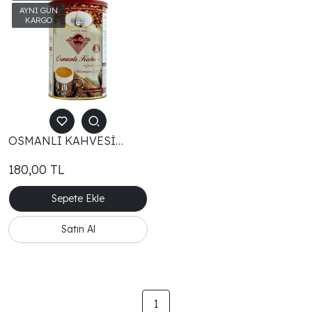
OSMANLI KAHVESİ
250GR TENEKE
180,00
TL
Sepete Ekle
Satın Al
1