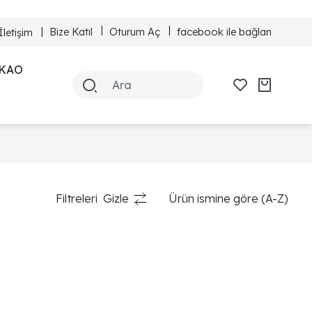
Bize Katıl
Oturum Aç
facebook ile bağlan
İletişim
KAO
Filtreleri
Gizle
Ürün ismine göre (A-Z)