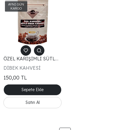
ÖZEL KARIŞIMLI SÜTLÜ
DİBEK KAHVESİ 250GR
DİBEK KAHVESİ
150,00
TL
Sepete Ekle
Satın Al